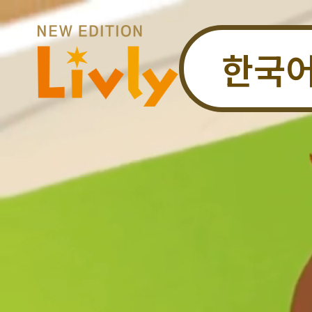
리블리 아일랜드 Livly I
한국